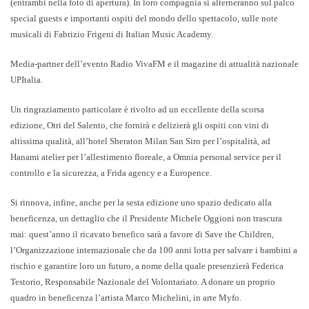
(entrambi nella foto di apertura).
In loro compagnia si alterneranno sul palco
special guests e importanti ospiti del mondo dello spettacolo, sulle note
musicali di
Fabrizio Frigeni
di
Italian Music Academy.
Media-partner dell’evento
Radio VivaFM
e il magazine di attualità nazionale
UPItalia
.
Un ringraziamento particolare è rivolto ad un eccellente della scorsa
edizione,
Otri del Salento
, che fornirà e delizierà gli ospiti con vini di
altissima qualità, all’hotel
Sheraton Milan San Siro
per l’ospitalità, ad
Hanami atelier
per l’allestimento floreale, a
Omnia personal service
per il
controllo e la sicurezza, a
Frida agency
e a
Europence
.
Si rinnova, infine, anche per la sesta edizione uno spazio dedicato alla
beneficenza, un dettaglio che il
Presidente Michele Oggioni
non trascura
mai: quest’anno il ricavato benefico sarà a favore di
Save the Children
,
l’Organizzazione internazionale che da 100 anni lotta per salvare i bambini a
rischio e garantire loro un futuro, a nome della quale presenzierà
Federica
Testorio
, Responsabile Nazionale del Volontariato. A donare un proprio
quadro in beneficenza l’artista
Marco Michelini
, in arte
Myfo.