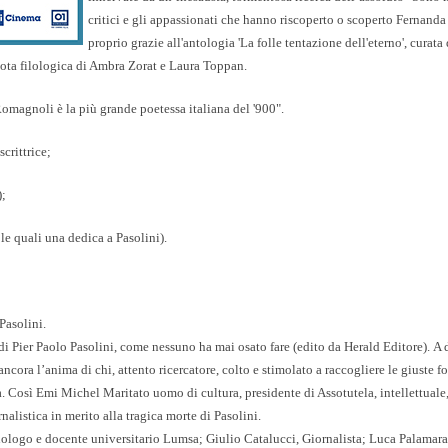
critici e gli appassionati che hanno riscoperto o scoperto Fernan
proprio grazie all'antologia 'La folle tentazione dell'eterno', curata
 nota filologica di Ambra Zorat e Laura Toppan.
 Romagnoli è
la più grande poetessa italiana del '900
".
scrittrice;
);
 le quali una dedica a Pasolini).
Pasolini.
di Pier Paolo Pasolini, come nessuno ha mai osato fare (edito da Herald Editore). A 
ncora l’anima di chi, attento ricercatore, colto e stimolato a raccogliere le giuste fo
. Così Emi Michel Maritato uomo di cultura, presidente di Assotutela, intellettuale
nalistica in merito alla tragica morte di Pasolini.
nologo e docente universitario Lumsa;
Giulio Catalucci
, Giornalista;
Luca Palamara