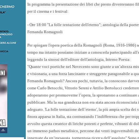
In programma la presentazione dei libri che presto diventeranno fil
per il cinema e i festival:
- Ore 18:00 "La folle tentazione dell'eterno"; antologia della poete
Fernanda Romagnoli
Per spiegare l'opera poetica della Romagnoli (Roma, 1916-1986) s
tempo ma intanto possiamo iniziare a conoscerla partecipando all'
leggendo la sinossi dell'editore dell'antologia, Interno Poesia:
"Quante voci poetiche nel Novecento sono giunte a un’altezza mist
e visionaria, a una forza lancinante e struggente paragonabile a que
Fernanda Romagnoli? Ancora pochi, tuttavia, la conoscono davver
come Carlo Betocchi, Vittorio Sereni e Attilio Bertolucci credettero 
adoperarono per promuoverne l’opera, la spronarono a continuare a
pubblicare. Ma la sua grandezza non era stata ancora riconosciuta
adeguato. 'La folle tentazione dell’eterno', la più ampia scelta dei s
finora apparsa in Italia, sta contrastando l’indifferenza che per tr
avvolto questa creatrice di liriche potenti e perfette, vibranti di do
un immenso pathos metafisico, percorse dai venti ingovernabili del
innervate da un’inesausta, tormentosa ricerca dell’assoluto" Sono m