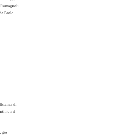
da Romagnoli
 da Paolo
distanza di
nti non si
,
, già