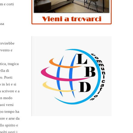
m e corti
ssa
ervirebbe
evento e
ica, tragica
lla di
o. Poeti
in lei e si
 scrivere e a
 in modo
uoi versi
oppo tempo ha
lore e arse da
lo spirito e
olti oggi i