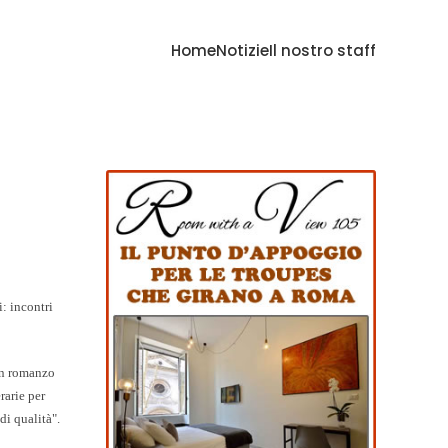
Home
Notizie
Il nostro staff
: incontri
 un romanzo
rarie per
di qualità".