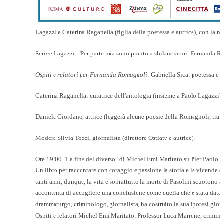
Lagazzi e Caterina Raganella (figlia della poetessa e autrice), con la
Scrive Lagazzi: "Per parte mia sono pronto a sbilanciarmi: Fernanda
Ospiti e relatori per Fernanda Romagnoli:
Gabriella Sica
: poetessa e 
Caterina Raganella
: curatrice dell'antologia (insieme a Paolo Lagazzi
Daniela Giordano
, attrice (leggerà alcune poesie della Romagnoli, tra
Modera
Silvia Tocci,
giornalista (direttore Ostiatv e autrice).
Ore 19:00 "La fine del diverso" di Michel Emi Maritato su Pier Paolo 
Un libro per raccontare con coraggio e passione la storia e le vicende 
tanti anni, dunque, la vita e soprattutto la morte di Pasolini scuotono a
accontenta di accogliere una conclusione come quella che è stata data
drammaturgo, criminologo, giornalista, ha costruito la sua ipotesi gior
Ospiti e relatori Michel Emi Maritato:
Professor
Luca Marrone
, crimi