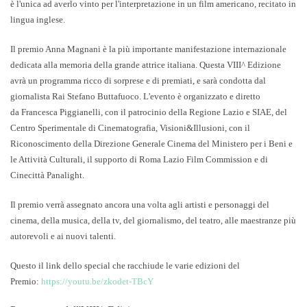
è l'unica ad averlo vinto per l'interpretazione in un film americano, recitato in
lingua inglese.
Il premio Anna Magnani è la più importante manifestazione internazionale
dedicata alla memoria della grande attrice italiana. Questa VIII^ Edizione
avrà un programma ricco di sorprese e di premiati, e sarà condotta dal
giornalista Rai
Stefano Buttafuoco
. L'evento è organizzato e diretto
da
Francesca Piggianelli
, con il patrocinio della
Regione Lazio e SIAE, del
Centro Sperimentale di Cinematografia, Visioni&Illusioni, con il
Riconoscimento della Direzione Generale Cinema del Ministero per i Beni e
le Attività Culturali, il supporto di Roma Lazio Film Commission e di
Cinecittà Panalight.
Il premio verrà assegnato ancora una volta agli artisti e personaggi del
cinema, della musica, della tv, del giornalismo, del teatro, alle maestranze più
autorevoli e ai nuovi talenti.
Questo il link dello special che racchiude le varie edizioni del
Premio:
https://youtu.be/zkodet-TBcY