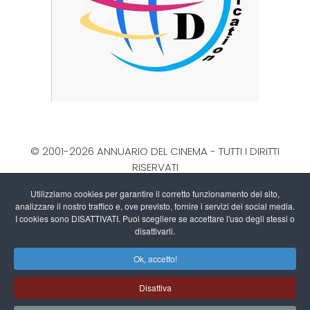
© 2001-2026 ANNUARIO DEL CINEMA - TUTTI I DIRITTI
RISERVATI
La Direzione stabilisce insindacabilmente di inserire,
Utilizziamo cookies per garantire il corretto funzionamento del sito,
rimuovere, oscurare, modificare, immagini e testi dal
analizzare il nostro traffico e, ove previsto, fornire i servizi dei social media.
sito, a propria discrezione.
I cookies sono DISATTIVATI. Puoi scegliere se accettare l'uso degli stessi o
Questo blog non rappresenta una testata giornalistica
disattivarli.
in quanto viene aggiornato senza alcuna periodicità.
Ok, accetto!
Non può pertanto considerarsi un prodotto editoriale ai
sensi della legge n. 62 del 7/3/2001
Disattiva
Informativa sull'utilizzo dei Cookies
-
Privacy Policy