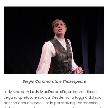
Sergio Cammarota è Shakespeare
Lady Mac sarà
Lady MacDonatel’s,
un’imprenditrice
vegana spietata e sadica. Desdemona fuggirà dal suo
destino denunciando Otello per stalking. Lontanissimi