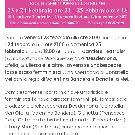
Debutta
venerdì 23 febbraio
alle
ore 21.00
con replica
il
24 febbraio
alle
ore 21.00
e
domenica 25
febbraio
alle ore
18.00
al Teatro “
Il Cantiere Teatrale
”
(
Circonvallazione Gianicolense, 307
)
“Desdemona,
Ofelia, Giulietta e le altre… ovvero se Shakespeare
fosse stato femminista”,
uno spettacolo di
Donatella
Mei
con la regia di
Valentina Bandera
e
Donatella Mei
.
Completamente riscritti in chiave umoristica e
femminista, i cinque caratteri femminili più famosi della
produzione Shakespeariana:
Desdemona
(Donatella
Mei)
Ofelia
(Valentina Bandera),
Giulietta
(Francesca
Cati),
Caterina La bisbetica domata
(Donatella Mei)
e
Lady Mac
(Siria Lentini) si intrecciano in questa
commedia di esilarante attualità.