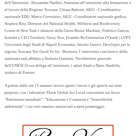
dell’Istruzione;
Alessandra Nardini
, Assessora all’istruzione alla formazione e
al lavoro della Regione Toscana;
Chiara Balestri
, AIGU - Coordinatrice
nazionale EDU,
Marco Cerverizzo
, AIGU - Coordinatore nazionale grafica;
Stephen Ritz
, Direttore del National Health, Wellness and Biodiversity
Center di New York e ideatore della Green Bronx Machine;
Federico Garcea
,
founder e CEO Treedom;
Giusy Sica
, Founder Re-Generation (Y)outh | LUPT-
Università degli Studi di Napoli Economia;
Alessio Genivi
, Developer per la
regione Toscana Too Good To Go - Business. L’intervento conclusivo della
mattinata sarà affidato a
Stefania Giannini
, Vicedirettore generale
dell’UNESCO con delega all’istruzione, i saluti finali a
Dario Nardella
,
sindaco di Firenze.
A partire dalle ore 15 saranno invece aperti i lavori e gli speech sui temi
proposti, con i
laboratori Think Global Act Local
concentrati sui focus
“Patrimonio mondiale”, “Educazione e Comunità e “Sostenibilità
ambientale” i cui esiti saranno annunciati a metà pomeriggio.