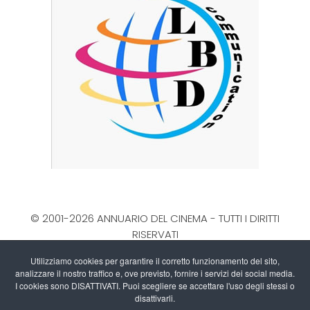
© 2001-2026 ANNUARIO DEL CINEMA - TUTTI I DIRITTI
RISERVATI
La Direzione stabilisce insindacabilmente di inserire,
Utilizziamo cookies per garantire il corretto funzionamento del sito,
rimuovere, oscurare, modificare, immagini e testi dal
analizzare il nostro traffico e, ove previsto, fornire i servizi dei social media.
sito, a propria discrezione.
I cookies sono DISATTIVATI. Puoi scegliere se accettare l'uso degli stessi o
Questo blog non rappresenta una testata giornalistica
disattivarli.