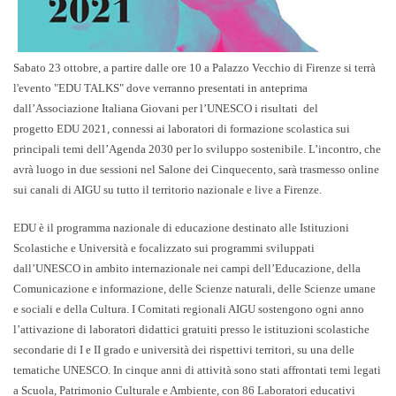
Sabato 23 ottobre
, a partire dalle ore 10 a
Palazzo Vecchio di Firenze
si terrà
l'evento
"EDU TALKS"
dove verranno presentati in anteprima
dall’
Associazione Italiana Giovani per l’UNESCO
i risultati del
progetto
EDU 2021
, connessi ai laboratori di formazione scolastica sui
principali temi dell’Agenda 2030 per lo sviluppo sostenibile. L’incontro, che
avrà luogo in due sessioni nel Salone dei Cinquecento, sarà trasmesso online
sui canali di AIGU su tutto il territorio nazionale e live a Firenze.
EDU è il programma nazionale di educazione destinato alle Istituzioni
Scolastiche e Università e focalizzato sui programmi sviluppati
dall’UNESCO in ambito internazionale nei campi dell’Educazione, della
Comunicazione e informazione, delle Scienze naturali, delle Scienze umane
e sociali e della Cultura. I Comitati regionali AIGU sostengono ogni anno
l’attivazione di laboratori didattici gratuiti presso le istituzioni scolastiche
secondarie di I e II grado e università dei rispettivi territori, su una delle
tematiche UNESCO. In cinque anni di attività sono stati affrontati temi legati
a Scuola, Patrimonio Culturale e Ambiente, con
86 Laboratori educativi