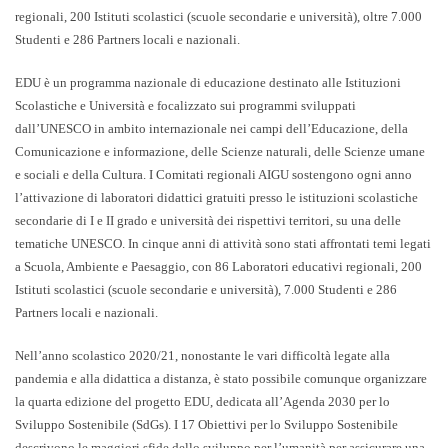
regionali, 200 Istituti scolastici (scuole secondarie e università), oltre 7.000
Studenti e 286 Partners locali e nazionali
.
EDU è un programma nazionale di educazione destinato alle Istituzioni
Scolastiche e Università e focalizzato sui programmi sviluppati
dall’UNESCO in ambito internazionale nei campi dell’Educazione, della
Comunicazione e informazione, delle Scienze naturali, delle Scienze umane
e sociali e della Cultura. I Comitati regionali AIGU sostengono ogni anno
l’attivazione di laboratori didattici gratuiti presso le istituzioni scolastiche
secondarie di I e II grado e università dei rispettivi territori, su una delle
tematiche UNESCO. In cinque anni di attività sono stati affrontati temi legati
a Scuola, Ambiente e Paesaggio, con
86 Laboratori educativi regionali, 200
Istituti scolastici (scuole secondarie e università), 7.000 Studenti e 286
Partners locali e nazionali
.
Nell’anno scolastico 2020/21, nonostante le vari difficoltà legate alla
pandemia e alla didattica a distanza, è stato possibile comunque organizzare
la quarta edizione del progetto EDU, dedicata all’
Agenda 2030 per lo
Sviluppo Sostenibile (SdGs)
. I 17 Obiettivi per lo Sviluppo Sostenibile
descrivono le maggiori sfide dello sviluppo per l’umanità per assicurare una