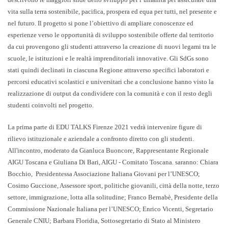
vita sulla terra sostenibile, pacifica, prospera ed equa per tutti, nel presente e
nel futuro. Il progetto si pone l’obiettivo di ampliare conoscenze ed
esperienze verso le opportunità di sviluppo sostenibile offerte dal territorio
da cui provengono gli studenti attraverso la creazione di nuovi legami tra le
scuole, le istituzioni e le realtà imprenditoriali innovative. Gli SdGs sono
stati quindi declinati in ciascuna Regione attraverso specifici laboratori e
percorsi educativi scolastici e universitari che a conclusione hanno visto la
realizzazione di output da condividere con la comunità e con il resto degli
studenti coinvolti nel progetto.
La prima parte di EDU TALKS Firenze 2021 vedrà intervenire figure di
rilievo istituzionale e aziendale a confronto diretto con gli studenti.
All'incontro, moderato da
Gianluca Buoncore
, Rappresentante Regionale
AIGU Toscana e
Giuliana Di Bari
, AIGU - Comitato Toscana. saranno:
Chiara
Bocchio
, Presidentessa Associazione Italiana Giovani per l’UNESCO;
Cosimo Guccione
, Assessore sport, politiche giovanili, città della notte, terzo
settore, immigrazione, lotta alla solitudine;
Franco Bernabè
, Presidente della
Commissione Nazionale Italiana per l’UNESCO;
Enrico Vicenti
, Segretario
Generale CNIU;
Barbara Floridia
, Sottosegretario di Stato al Ministero