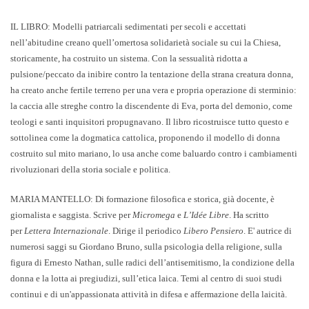
IL LIBRO: Modelli patriarcali sedimentati per secoli e accettati
nell’abitudine creano quell’omertosa solidarietà sociale su cui la Chiesa,
storicamente, ha costruito un sistema. Con la sessualità ridotta a
pulsione/peccato da inibire contro la tentazione della strana creatura donna,
ha creato anche fertile terreno per una vera e propria operazione di sterminio:
la caccia alle streghe contro la discendente di Eva, porta del demonio, come
teologi e santi inquisitori propugnavano. Il libro ricostruisce tutto questo e
sottolinea come la dogmatica cattolica, proponendo il modello di donna
costruito sul mito mariano, lo usa anche come baluardo contro i cambiamenti
rivoluzionari della storia sociale e politica.
MARIA MANTELLO
: Di formazione filosofica e storica, già docente, è
giornalista e saggista. Scrive per
Micromega
e
L’Idée Libre
. Ha scritto
per
Lettera Internazionale
. Dirige il periodico
Libero Pensiero
. E' autrice di
numerosi saggi su Giordano Bruno, sulla psicologia della religione, sulla
figura di Ernesto Nathan, sulle radici dell’antisemitismo, la condizione della
donna e la lotta ai pregiudizi, sull’etica laica. Temi al centro di suoi studi
continui e di un'appassionata attività in difesa e affermazione della laicità.