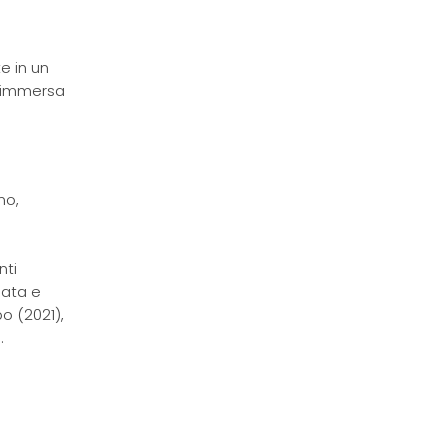
e in un
, immersa
no,
nti
rmata e
po (2021),
.