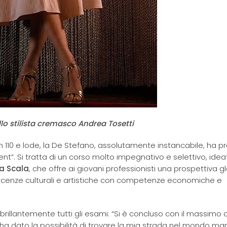
lo stilista cremasco Andrea Tosetti
n 110 e lode, la De Stefano, assolutamente instancabile, ha p
t”. Si tratta di un corso molto impegnativo e selettivo, idea
a Scala
, che offre ai giovani professionisti una prospettiva g
oscenze culturali e artistiche con competenze economiche e
llantemente tutti gli esami: “Si è concluso con il massimo dei
ha dato la possibilità di trovare la mia strada nel mondo ma