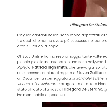
Hildegard De Stefano,
I migliori cantanti italiani sono molto apprezzati a
tra quelli che hanno avuto più successo nel panora
oltre 150 milioni di copie!
Gli Stati Uniti le hanno reso omaggio tante volte e
piccolo gioiello incastonato in una serie hollywoodi
Ripley
di
Patricia Highsmith
, che aveva già ispirat
un successo assoluto. Il regista è
Steven Zaillian
, 
un Oscar per la sceneggiatura di
Schindler's List
e n
vincere
e
The Irishman
. Protagonista è l’attore irla
stato affidato alla nostra
Hildegard De Stefano
, 
indimenticabile esperienza.