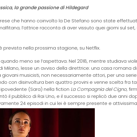
assica, la grande passione di Hildegard
iprese che hanno coinvolto la De Stefano sono state effettuat
fitana; l’attrice racconta di aver vissuto quei giorni sul set
è prevista nella prossima stagione, su Netflix.
ce quando meno se l’aspettava. Nel 2018, mentre studiava violi
 di Milano, lesse un avviso della direttrice: una casa romana di
 giovani musicisti, non necessariamente attori, per una serie
ando con disinvoltura ben quattro provini e venne scelta fra ta
ta ipovedente (Sara) nella fiction
La Compagnia del Cigno
, fi
antò il pubblico di Rai Uno, e il successo si replicò due anni do
mente 24 episodi in cui lei è sempre presente e attivissima