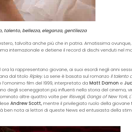
 talento, bellezza, eleganza, gentilezza
ll’estero, talvolta anche più che in patria. Amatissima ovunque
ma internazionale e detiene il record di dischi venduti nel m
d ora la rappresentano giovane, ai suoi esordi negli anni sess
ana dal titolo
Ripley
. La serie è basata sul romanzo
Il talento d
o l’omonimo film del 1999, interpretato da
Matt Damon
e
Ju
uno degli sceneggiatori più influenti nella storia del cinema, vi
ominato altre quattro volte per
Risvegli
,
Gangs of New York
,
L
ndese
Andrew Scott,
mentre il privilegiato ruolo della giovane
già ben nota ai lettori di queste News ed entusiasta della stim