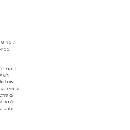
,
Mina
è
ondo:
anta: un
i Mr.
de Law
:
ncitore di
'arte di
 Mina è
olante,