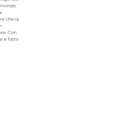
el mondo
i
re che ai
n
ore. Con
i è fatto