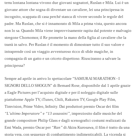
terra lontana lontana vivono due giovani sognatori, Ruslan e Mila. Lui è un
giovane attore che sogna di diventare un cavaliere, lei una principessa in
incognito, scappata di casa perché stanca di vivere secondo le regole del
padre. Ma Ruslan, che si è innamorato di Mila a prima vista, questo ancora
non lo sa. Quando Mila viene improvvisamente rapita dal potente e malvagio
stregone Chornomor, il Re promette la mano della figlia al cavaliere che la
trarrà in salvo. Per Ruslan è il momento di dimostrare tutto il suo valore e
intraprende così un viaggio avventuroso ricco di sfide magiche, in
compagnia di un gatto e un criceto dispettoso. Riusciranno a salvare la
principessa?
Sempre ad aprile in arrivo lo spettacolare
“SAMURAI MARATHON - I
SIGNORI DELLO SHOGUN”
di Bernard Rose, disponibile
dal 1 aprile
grazie
a Eagle Pictures per l’
acquisto digitale
e per il
noleggio digitale
sulle
piattaforme
Apple TV, iTunes, Chili, Rakuten TV, Google Play Film,
Timvision, Prime Video, Infinity.
Dai produttori
premio Oscar
dei film
“L’ultimo Imperatore”
e
“13 assassini”,
impreziosito dalle musiche del
grande compositore Philip Glass e dagli scenografici costumi realizzati da
Emi Wada,
premio Oscar
per
“Ran”
di Akira Kurosawa, il film è tratto da
una
storia vera,
con sequenze di combattimento indimenticabili. La vicenda si