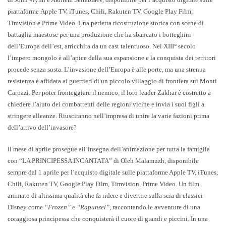
piattaforme
Apple TV, iTunes, Chili, Rakuten TV, Google Play Film,
Timvision e Prime Video
. Una perfetta ricostruzione storica con scene di
battaglia maestose per una produzione che ha sbancato i botteghini
dell’Europa dell’est, arricchita da un cast talentuoso. Nel XIII° secolo
l’impero mongolo è all’apice della sua espansione e la conquista dei territori
procede senza sosta. L’invasione dell’Europa è alle porte, ma una strenua
resistenza è affidata ai guerrieri di un piccolo villaggio di frontiera sui Monti
Carpazi. Per poter fronteggiare il nemico, il loro leader Zakhar è costretto a
chiedere l’aiuto dei combattenti delle regioni vicine e invia i suoi figli a
stringere alleanze. Riusciranno nell’impresa di unire la varie fazioni prima
dell’arrivo dell’invasore?
Il mese di aprile prosegue all’insegna dell’animazione per tutta la famiglia
con
“LA PRINCIPESSA INCANTATA”
di Oleh Malamuzh, disponibile
sempre
dal 1 aprile
per l’
acquisto digitale
sulle piattaforme
Apple TV, iTunes,
Chili, Rakuten TV, Google Play Film, Timvision, Prime Video.
Un film
animato di altissima qualità che fa ridere e divertire sulla scia di classici
Disney come
“Frozen”
e
“Rapunzel”
, raccontando le avventure di una
coraggiosa principessa che conquisterà il cuore di grandi e piccini. In una