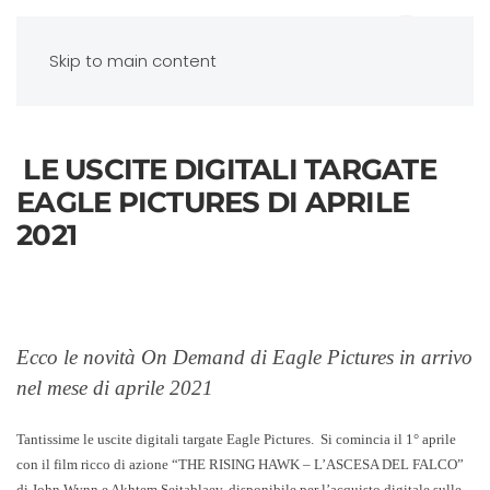
Skip to main content
LE USCITE DIGITALI TARGATE
EAGLE PICTURES DI APRILE
2021
Ecco le novità On Demand di Eagle Pictures
in arrivo
nel mese di aprile 2021
Tantissime le
uscite digitali targate Eagle Pictures.
Si comincia il
1° aprile
con il film ricco di azione
“THE RISING HAWK – L’ASCESA DEL FALCO”
di John Wynn e Akhtem Seitablaev, disponibile per l’
acquisto digitale
sulle