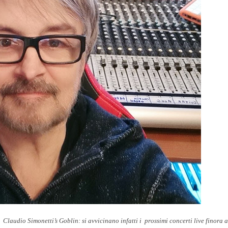
 Claudio Simonetti’s Goblin: si avvicinano infatti i prossimi concerti live finora 