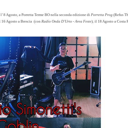
, l’ 8 Agosto, a Porretta Terme BO nella seconda edizione di
Porretta Prog
(Refus T
il 16 Agosto a Brescia (con
Radio Onda D’Urto - Area Feste
); il 18 Agosto a Costa 