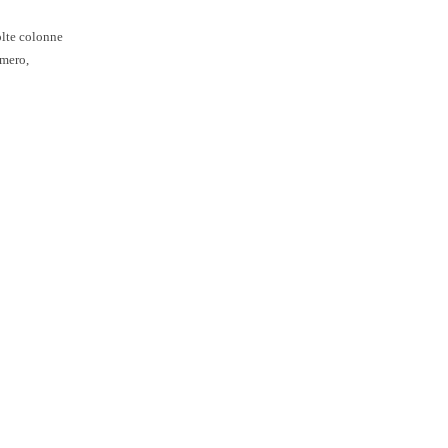
olte colonne
omero,