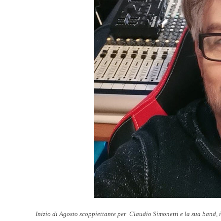
Inizio di Agosto scoppiettante per Claudio Simonetti e la sua band, i