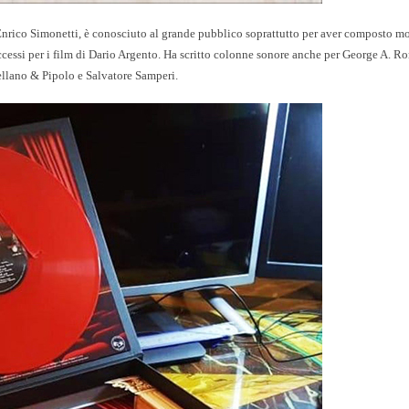
 Enrico Simonetti, è conosciuto al grande pubblico soprattutto per aver composto m
successi per i film di Dario Argento. Ha scritto colonne sonore anche per George A. R
llano & Pipolo e Salvatore Samperi.