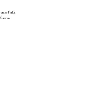
homas Park);
Rossa in