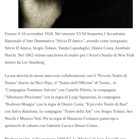
Firenze il 16 novembre 1926. Nel triennio‘53/56 frequenta l’Accademia
Nazionale d’Arte Drammatica "Silvio D’Amico", avendo come insegnanti
Silvio D’Amico, Sergio Tofano, Vanda Capodaglio, Orazio Costa, Annibale
Ninchi. Nel 1962 ottiene una borsa di studio per l’Actor’s Studio di New York
diretto da Lee Strasberg.
La sua attività di attore annovera collaborazioni con il "Piccolo Teatro di
Torino" diretto da Nico Pepe, il "Teatro dell’Officina" di Torino , la
"Compagnia Tommaso Salvini" con Camillo Pilotto, la compagnia
"Albertazzi-Proclemer" con la regia di Luigi Squarzina, la compagnia
"Borboni-Sbragia" con la regia di Orazio Costa, "Il piccolo Teatro di Bari"
con Salvo Randone, la compagnia "Teatro delle Arti" con Sergio Tofano, Ave
Ninchi e Monica Vitti. Per la regia di Maurizio Costanzo partecipa a
spettacoli di cabaret con Gabriele Lavia e Bruno Cirino.
Produce inoltre, nella stagione 1966/67, la "Medea" di Jean Anouilh con