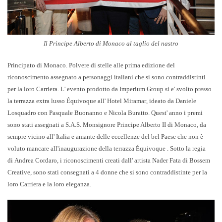
Il Principe Alberto di Monaco al taglio del nastro
Principato di Monaco. Polvere di stelle alle prima edizione del
riconoscimento assegnato a personaggi italiani che si sono contraddistinti
per la loro Carriera. L' evento prodotto da
Imperium Group
si e' svolto presso
la terrazza extra lusso
Équivoque
all'
Hotel Miramar
, ideato da
Daniele
Losquadro
con
Pasquale Buonanno
e
Nicola Buratto
. Quest' anno i premi
sono stati assegnati a
S.A.S. Monsignore Principe Alberto II di Monaco
, da
sempre vicino all' Italia e amante delle eccellenze del bel Paese che non è
voluto mancare all'inaugurazione della terrazza Équivoque . Sotto la regia
di
Andrea Cordaro
, i riconoscimenti creati dall' artista
Nader Fata
di Bossem
Creative, sono stati consegnati a 4 donne che si sono contraddistinte per la
loro Carriera e la loro eleganza.