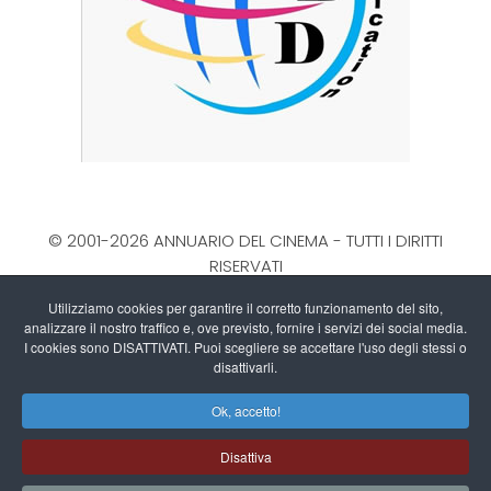
© 2001-2026 ANNUARIO DEL CINEMA - TUTTI I DIRITTI
RISERVATI
La Direzione stabilisce insindacabilmente di inserire,
Utilizziamo cookies per garantire il corretto funzionamento del sito,
rimuovere, oscurare, modificare, immagini e testi dal
analizzare il nostro traffico e, ove previsto, fornire i servizi dei social media.
sito, a propria discrezione.
I cookies sono DISATTIVATI. Puoi scegliere se accettare l'uso degli stessi o
Questo blog non rappresenta una testata giornalistica
disattivarli.
in quanto viene aggiornato senza alcuna periodicità.
Ok, accetto!
Non può pertanto considerarsi un prodotto editoriale ai
sensi della legge n. 62 del 7/3/2001
Disattiva
Informativa sull'utilizzo dei Cookies
-
Privacy Policy