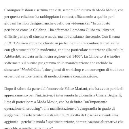
Coniugare fashion e settima arte è da sempre l’obiettivo di Moda Movie, che
per questa edizione ha raddoppiato i contest, affiancando a quello per i
giovani fashion designer, anche quello per videomaker. “In un posto
periferico come la Calabria – ha affermato Loredana Ciliberto - diventa
difficile parlare di cinema e moda, ma noi ci stiamo riuscendo. Con il tema
Folk Bohémien
abbiamo chiesto ai partecipanti di raccontare la tradizione
con gli strumenti della modernità, con una particolare attenzione alla cultura
Arbëreshë, radicata nella nostra regione dal 1400”. La Ciliberto si è inoltre
soffermata sul nutrito programma della manifestazione che include lo
showcase “
Moda©Cibo
”, due giorni di workshop e un convegno di studi con
esperti del settore tessile, di moda, cinema e comunicazione.
Dopo il saluto da parte dell’onorevole
Felice Mariani
, che ha avuto parole di
apprezzamento per l’iniziativa, è intervenuta la giornalista Chiara Beghelli,
lieta di partecipare a Moda Movie, che ha definito “un’importante
operazione di scouting”, una manifestazione d’avanguardia in grado di
suggerire una rete territoriale di settore: “La città di Cosenza è avanti - ha
aggiunto - perché la moda è sperimentazione, comunicazione alternativa che
arricchisce quella tradizionale”.