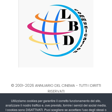
© 2001-2026 ANNUARIO DEL CINEMA - TUTTI I DIRITTI
RISERVATI
La Direzione stabilisce insindacabilmente di inserire,
Utilizziamo cookies per garantire il corretto funzionamento del sito,
rimuovere, oscurare, modificare, immagini e testi dal
analizzare il nostro traffico e, ove previsto, fornire i servizi dei social media.
sito, a propria discrezione.
I cookies sono DISATTIVATI. Puoi scegliere se accettare l'uso degli stessi o