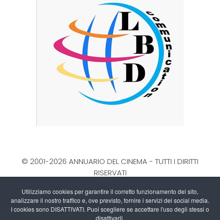
© 2001-2026 ANNUARIO DEL CINEMA - TUTTI I DIRITTI
RISERVATI
La Direzione stabilisce insindacabilmente di inserire,
Utilizziamo cookies per garantire il corretto funzionamento del sito,
rimuovere, oscurare, modificare, immagini e testi dal
analizzare il nostro traffico e, ove previsto, fornire i servizi dei social media.
sito, a propria discrezione.
I cookies sono DISATTIVATI. Puoi scegliere se accettare l'uso degli stessi o
Questo blog non rappresenta una testata giornalistica
disattivarli.