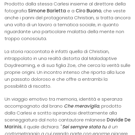
Prodotto dalla stessa Carlesi insieme al direttore della
fotografia
Simone Barletta
e a
Ciro Buono
, che veste
anche i panni del protagonista Christian, si tratta ancora
una volta di un lavoro a tematica sociale, in quanto
riguardante una particolare malattia della mente non
troppo conosciuta.
La storia raccontata è infatti quella di Christian,
intrappolato in una realtà distorta dal Maladaptive
Daydreaming, e di sua figlia Zoe, che cerca la verità sulle
proprie origini. Un incontro intenso che riporta alla luce
un passato doloroso e che offre a entrambi la
possibilità di riscatto.
Un viaggio emotivo tra memoria, identità e speranza
accompagnato dal brano
Che meraviglia
, prodotto
dalla Carlesi e scritto ispirandosi direttamente alla
sceneggiatura dal noto cantautore milanese
Davide De
Marinis
, il quale dichiara:
"
Sei sempre stata tu
è un
cortometraggio a cui prendo parte con enorme piacere,