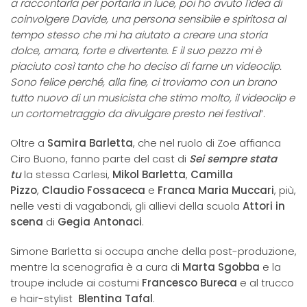
a raccontarla per portarla in luce, poi ho avuto l'idea di
coinvolgere Davide, una persona sensibile e spiritosa al
tempo stesso che mi ha aiutato a creare una storia
dolce, amara, forte e divertente. E il suo pezzo mi è
piaciuto così tanto che ho deciso di farne un videoclip.
Sono felice perché, alla fine, ci troviamo con un brano
tutto nuovo di un musicista che stimo molto, il videoclip e
un cortometraggio da divulgare presto nei festival
”.
Oltre a
Samira Barletta
, che nel ruolo di Zoe affianca
Ciro Buono, fanno parte del cast di
Sei sempre stata
tu
la stessa Carlesi,
Mikol Barletta
,
Camilla
Pizzo
,
Claudio Fossaceca
e
Franca Maria Muccari
, più,
nelle vesti di vagabondi, gli allievi della scuola
Attori in
scena
di
Gegia Antonaci
.
Simone Barletta si occupa anche della post-produzione,
mentre la scenografia è a cura di
Marta Sgobba
e la
troupe include ai costumi
Francesco Bureca
e al trucco
e hair-stylist
Blentina Tafal
.