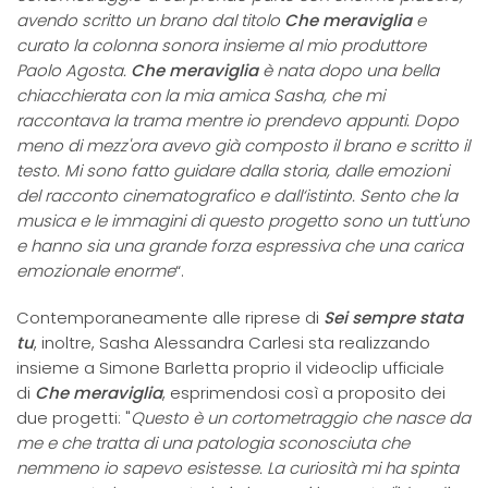
avendo scritto un brano dal titolo
Che meraviglia
e
curato la colonna sonora insieme al mio produttore
Paolo Agosta.
Che meraviglia
è nata dopo una bella
chiacchierata con la mia amica Sasha, che mi
raccontava la trama mentre io prendevo appunti. Dopo
meno di mezz'ora avevo già composto il brano e scritto il
testo. Mi sono fatto guidare dalla storia, dalle emozioni
del racconto cinematografico e dall‘istinto. Sento che la
musica e le immagini di questo progetto sono un tutt'uno
e hanno sia una grande forza espressiva che una carica
emozionale enorme
“.
Contemporaneamente alle riprese di
Sei sempre stata
tu
, inoltre, Sasha Alessandra Carlesi sta realizzando
insieme a Simone Barletta
proprio il videoclip ufficiale
di
Che meraviglia
, esprimendosi così a proposito dei
due progetti: "
Questo è
un cortometraggio che nasce da
me e che tratta di una patologia sconosciuta che
nemmeno io sapevo esistesse. La curiosità mi ha spinta