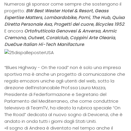
Numerosi gli sponsor come sempre che sostengono il
progetto:
BW Best Wester Hotel & Resort, Geass
Expertise Matters, Lombardobike, Pomì, The Hub, Quixa
Diretta Personale Axa, Progetti del cuore, Bicycles 1952
.
E ancora
Ortofrutticola Genovesi & Anversa, Anmic
Cremona, Outwet, Coralclub, Coppini Arte Olearia,
DueDue Italian Hi-Tech Manifactur
e
.
“Blues Highway - On the road” non è solo una impresa
sportiva ma è anche un progetto di comunicazione che
regala emozioni uniche agli utenti del web, sotto la
direzione dell’instancabile Prof.ssa Laura Mazza,
Presidente di Federformazione e Segretario del
Parlamento del Mediterraneo, che come conduttrice
televisiva di TeamTV, ha ideato la rubrica speciale “On
The Road” dedicata al nuovo sogno di Devicenzi, che è
andato in onda tutti i giorni dagli Stati Uniti.
«Il sogno di Andrea è diventato nel tempo anche il