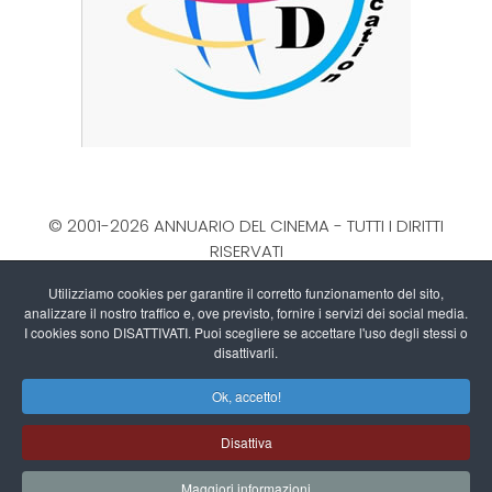
© 2001-2026 ANNUARIO DEL CINEMA - TUTTI I DIRITTI
RISERVATI
La Direzione stabilisce insindacabilmente di inserire,
Utilizziamo cookies per garantire il corretto funzionamento del sito,
rimuovere, oscurare, modificare, immagini e testi dal
analizzare il nostro traffico e, ove previsto, fornire i servizi dei social media.
sito, a propria discrezione.
I cookies sono DISATTIVATI. Puoi scegliere se accettare l'uso degli stessi o
Questo blog non rappresenta una testata giornalistica
disattivarli.
in quanto viene aggiornato senza alcuna periodicità.
Ok, accetto!
Non può pertanto considerarsi un prodotto editoriale ai
sensi della legge n. 62 del 7/3/2001
Disattiva
Informativa sull'utilizzo dei Cookies
-
Privacy Policy
Maggiori informazioni