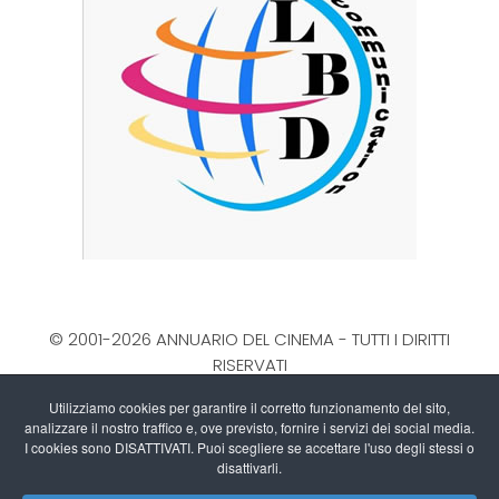
© 2001-2026 ANNUARIO DEL CINEMA - TUTTI I DIRITTI
RISERVATI
La Direzione stabilisce insindacabilmente di inserire,
Utilizziamo cookies per garantire il corretto funzionamento del sito,
rimuovere, oscurare, modificare, immagini e testi dal
analizzare il nostro traffico e, ove previsto, fornire i servizi dei social media.
sito, a propria discrezione.
I cookies sono DISATTIVATI. Puoi scegliere se accettare l'uso degli stessi o
Questo blog non rappresenta una testata giornalistica
disattivarli.
in quanto viene aggiornato senza alcuna periodicità.