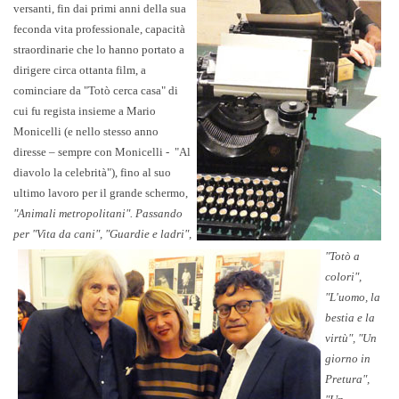
versanti, fin dai primi anni della sua
feconda vita professionale, capacità
straordinarie che lo hanno portato a
dirigere circa ottanta film, a
cominciare da "Totò cerca casa" di
cui fu regista insieme a Mario
Monicelli (e nello stesso anno
diresse – sempre con Monicelli - "Al
diavolo la celebrità"), fino al
suo
ultimo lavoro per il grande schermo,
"Animali metropolitani". Passando
per "Vita da cani", "Guardie e ladri",
"Totò a
colori",
"L'uomo, la
bestia e la
virtù", "Un
giorno in
Pretura",