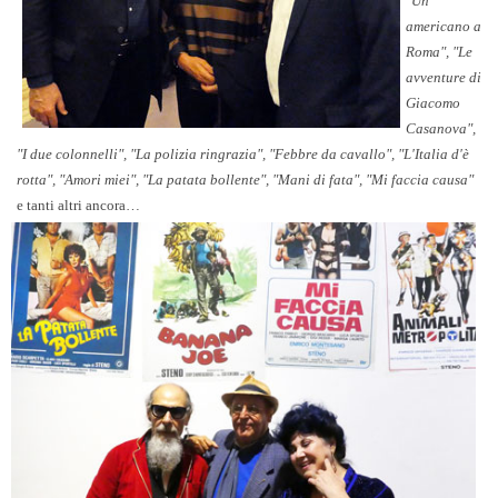
"Un
americano a
Roma", "Le
avventure di
Giacomo
Casanova",
"I due colonnelli", "La polizia ringrazia", "Febbre da cavallo", "L'Italia d'è
rotta", "Amori miei", "La patata bollente", "Mani di fata", "Mi faccia causa"
e tanti altri ancora…