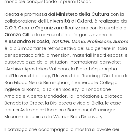
mondiale conquistando 17 premi Oscar.
Ideata e promossa dal
Ministero della Cultura
con la
collaborazione dell’
Università di Oxford
, è realizzata da
C.O.R. Creare Organizzare Realizzare
con la curatela di
Oronzo Cilli
e la co-curatela e l’organizzazione di
Alessandro Nicosia
,
TOLKIEN. Uomo, Professore,
Autore
è la più importante retrospettiva del suo genere in Italia
per spettacolarità, dimensioni, materiali inediti esposti e
autorevolezza delle istituzioni internazionali coinvolte:
l’Archivio Apostolico Vaticano, la Bibliothèque Alpha
dell’Università di Liegi, l’Università di Reading, l’Oratorio di
San Filippo Neri di Birmingham, il Venerabile Collegio
Inglese di Roma, la Tolkien Society, la Fondazione
Arnoldo e Alberto Mondadori, la Fondazione Biblioteca
Benedetto Croce, la Biblioteca civica di Biella, le case
editrici Astrolabio-Ubaldini e Bompiani, il Greisinger
Museum di Jenins e la Warner Bros Discovery.
Il catalogo che accompagna la mostra si avvale dei