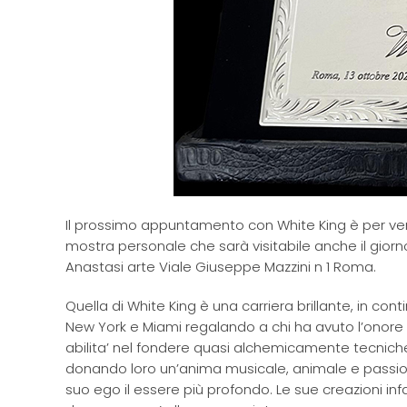
Il prossimo appuntamento con White King è per vene
mostra personale che sarà visitabile anche il giorno 16
Anastasi arte Viale Giuseppe Mazzini n 1 Roma.
Quella di White King è una carriera brillante, in co
New York e Miami regalando a chi ha avuto l’onore 
abilita’ nel fondere quasi alchemicamente tecniche co
donando loro un’anima musicale, animale e passionale.
suo ego il essere più profondo. Le sue creazioni infat