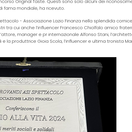
corso Original Taste. Questi sono solo alcuni dei riconoscimen
a di fama mondiale, ha ricevuto.
ettacolo - Associazione Lazio Finanza nella splendida cornice
ustri tra cui anche l’influencer Francesco Chiolfalo amico frate
l’attore, manager e pr internazionale Alfonso Stani, l’architett
 e la produttrice Gioia Scola, l’influencer e ultima tronista M