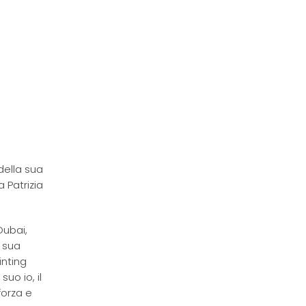
della sua
a Patrizia
Dubai,
a sua
inting
uo io, il
forza e