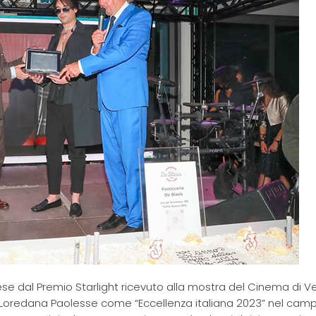
 dal Premio Starlight ricevuto alla mostra del Cinema di Ve
 Loredana Paolesse come “Eccellenza italiana 2023” nel cam