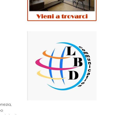
nezia,
po