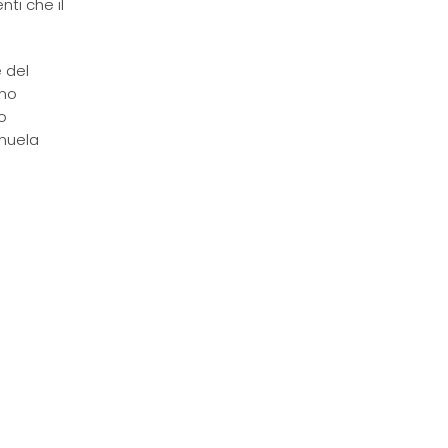
ti che il
 del
rno
o
anuela