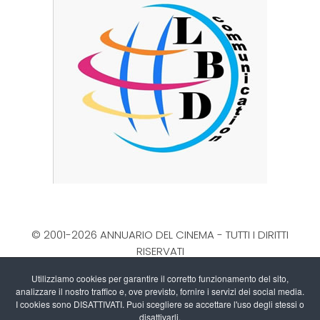
© 2001-2026 ANNUARIO DEL CINEMA - TUTTI I DIRITTI
RISERVATI
La Direzione stabilisce insindacabilmente di inserire,
Utilizziamo cookies per garantire il corretto funzionamento del sito,
rimuovere, oscurare, modificare, immagini e testi dal
analizzare il nostro traffico e, ove previsto, fornire i servizi dei social media.
sito, a propria discrezione.
I cookies sono DISATTIVATI. Puoi scegliere se accettare l'uso degli stessi o
Questo blog non rappresenta una testata giornalistica
disattivarli.