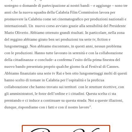
sostegno o domande di partecipazione ai nostri bandi – e aggiunge – sono tre
anni che la nuova squadra della Calabria Film Commission lavora per
promuovere la Calabria come set cinematografico per produzioni nazionali e
internazionali. Un
nuovo corso avviato grazie alla sensibilità del
Presidente
Mario Oliverio
. Abbiamo ottenuto grandi risultati. In particolare, nella zona
del reggino abbiamo girato ben sei produzioni tra serie tv, fiction e
lungometraggi. Non abbiamo riscontrato, in questi anni, nessun problema
con le produzioni. Hanno tutte lavorato in serenità e con la collaborazione
della cittadinanza- e conclude- a conferma l’esito della prima finestra del
nuovo bando presentata proprio qualche giorno fa al Festival di Cannes.
Abbiamo finanziato una serie tv Rai e ben otto lungometraggi molti di questi
hanno scelto di tornare in Calabria per l’ospitalità e la proficua
collaborazione che hanno trovato sui territori
con le strutture ricettive, con
gli amministratori, le forze dell’ordine e i cittadini. Questa scelta ci sta
premiando e ci induce a continuare su questa strada. Noi a queste illazioni,
dunque, rispondiamo con i fatti e con il nostro lavoro”.